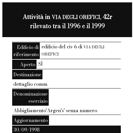
Attività in
42r
VIA DEGLI OREFICI,
rilevato tra il 1996 e il 1999
edificio del civ 6 di
Edificio di
VIA DEGLI
riferimento
OREFICI
SÌ
Aperto
Destinazione
dettaglio comm.
Denominazione
esercizio
Abbigliamento'Argen's' senza numero
Aggiornamento
30/09/1998