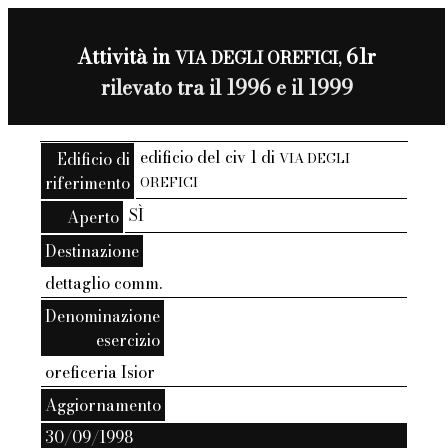
Attività in
61r
VIA DEGLI OREFICI,
rilevato tra il 1996 e il 1999
edificio del civ 1 di
Edificio di
VIA DEGLI
riferimento
OREFICI
SÌ
Aperto
Destinazione
dettaglio comm.
Denominazione
esercizio
oreficeria Isior
Aggiornamento
30/09/1998