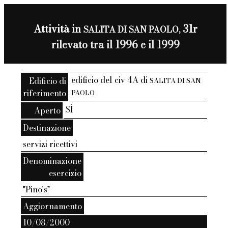
Attività in
31r
SALITA DI SAN PAOLO,
rilevato tra il 1996 e il 1999
edificio del civ 4A di
Edificio di
SALITA DI SAN
riferimento
PAOLO
SÌ
Aperto
Destinazione
servizi ricettivi
Denominazione
esercizio
"Pino's"
Aggiornamento
10/08/2000