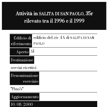
Attività in
35r
SALITA DI SAN PAOLO,
rilevato tra il 1996 e il 1999
edificio del civ 4A di
Edificio di
SALITA DI SAN
riferimento
PAOLO
SÌ
Aperto
Destinazione
servizi ricettivi
Denominazione
esercizio
"Pino's"
Aggiornamento
10/08/2000