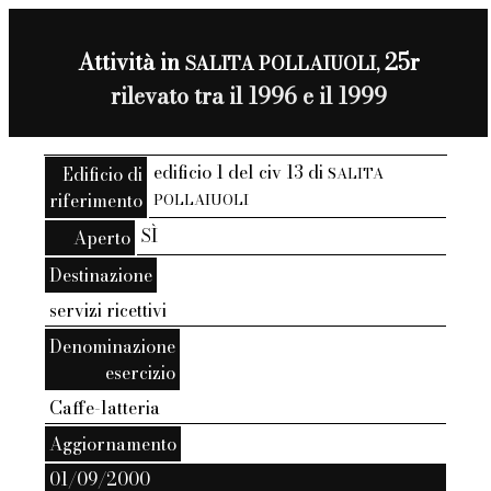
Attività in
25r
SALITA POLLAIUOLI,
rilevato tra il 1996 e il 1999
edificio 1 del civ 13 di
Edificio di
SALITA
riferimento
POLLAIUOLI
SÌ
Aperto
Destinazione
servizi ricettivi
Denominazione
esercizio
Caffe-latteria
Aggiornamento
01/09/2000