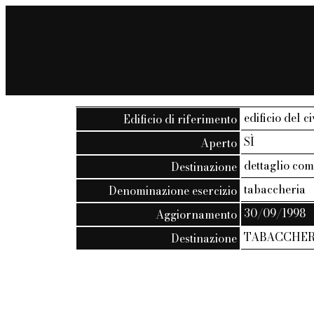
edificio del c
Edificio di riferimento
SÌ
Aperto
dettaglio co
Destinazione
tabaccheria
Denominazione esercizio
30/09/1998
Aggiornamento
TABACCHER
Destinazione