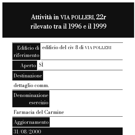
Attività in
22r
VIA POLLERI,
rilevato tra il 1996 e il 1999
edificio del civ 8 di
Edificio di
VIA POLLERI
riferimento
SÌ
Aperto
Destinazione
dettaglio comm.
Denominazione
esercizio
Farmacia del Carmine
Aggiornamento
31/08/2000