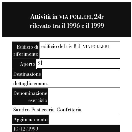
Attività in
24r
VIA POLLERI,
rilevato tra il 1996 e il 1999
edificio del civ 8 di
Edificio di
VIA POLLERI
riferimento
SÌ
Aperto
Destinazione
dettaglio comm.
Denominazione
esercizio
Sandro-Pasticceria-Confetteria
Aggiornamento
10/12/1999