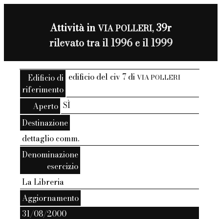
Attività in
39r
VIA POLLERI,
rilevato tra il 1996 e il 1999
edificio del civ 7 di
Edificio di
VIA POLLERI
riferimento
SÌ
Aperto
Destinazione
dettaglio comm.
Denominazione
esercizio
La Libreria
Aggiornamento
31/08/2000