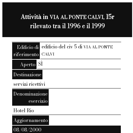
Attività in
15r
VIA AL PONTE CALVI,
rilevato tra il 1996 e il 1999
edificio del civ 5 di
Edificio di
VIA AL PONTE
riferimento
CALVI
SÌ
Aperto
Destinazione
servizi ricettivi
Denominazione
esercizio
Hotel Rio
Aggiornamento
08/08/2000