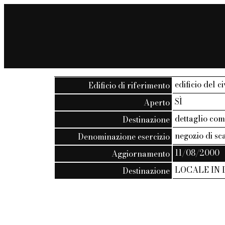
edificio del c
Edificio di riferimento
SÌ
Aperto
dettaglio co
Destinazione
negozio di s
Denominazione esercizio
11/08/2000
Aggiornamento
LOCALE IN 
Destinazione