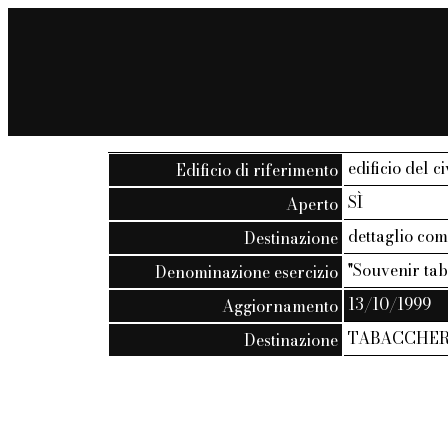
edificio del c
Edificio di riferimento
SÌ
Aperto
dettaglio co
Destinazione
"Souvenir tab
Denominazione esercizio
13/10/1999
Aggiornamento
TABACCHER
Destinazione