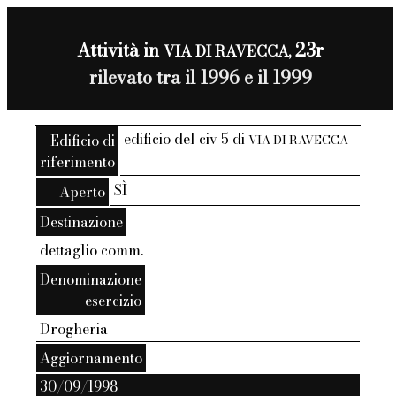
Attività in
23r
VIA DI RAVECCA,
rilevato tra il 1996 e il 1999
edificio del civ 5 di
Edificio di
VIA DI RAVECCA
riferimento
SÌ
Aperto
Destinazione
dettaglio comm.
Denominazione
esercizio
Drogheria
Aggiornamento
30/09/1998