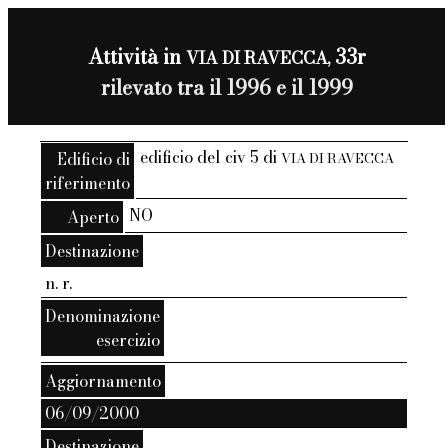
Attività in
33r
VIA DI RAVECCA,
rilevato tra il 1996 e il 1999
edificio del civ 5 di
Edificio di
VIA DI RAVECCA
riferimento
NO
Aperto
Destinazione
n. r.
Denominazione
esercizio
Aggiornamento
06/09/2000
Destinazione