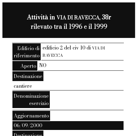
Attività in
38r
VIA DI RAVECCA,
rilevato tra il 1996 e il 1999
edificio 2 del civ 10 di
Edificio di
VIA DI
riferimento
RAVECCA
NO
Aperto
Destinazione
cantiere
Denominazione
esercizio
Aggiornamento
06/09/2000
Destinazione