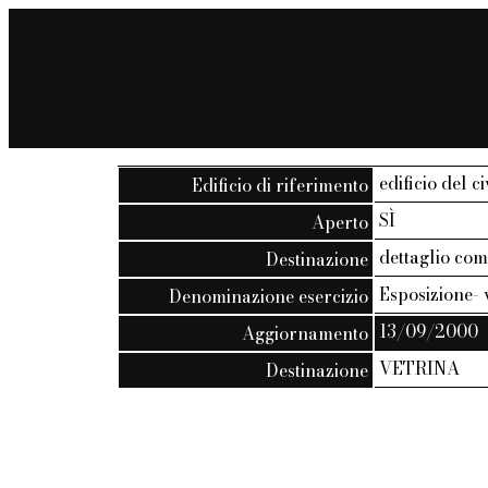
edificio del c
Edificio di riferimento
SÌ
Aperto
dettaglio co
Destinazione
Esposizione-
Denominazione esercizio
13/09/2000
Aggiornamento
VETRINA
Destinazione