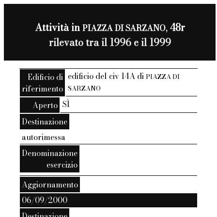
Attività in
48r
PIAZZA DI SARZANO,
rilevato tra il 1996 e il 1999
edificio del civ 14A di
Edificio di
PIAZZA DI
riferimento
SARZANO
SÌ
Aperto
Destinazione
autorimessa
Denominazione
esercizio
Aggiornamento
06/09/2000
Destinazione