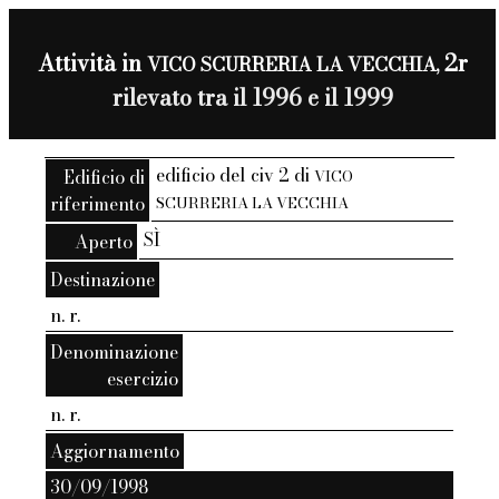
Attività in
2r
VICO SCURRERIA LA VECCHIA,
rilevato tra il 1996 e il 1999
edificio del civ 2 di
Edificio di
VICO
riferimento
SCURRERIA LA VECCHIA
SÌ
Aperto
Destinazione
n. r.
Denominazione
esercizio
n. r.
Aggiornamento
30/09/1998