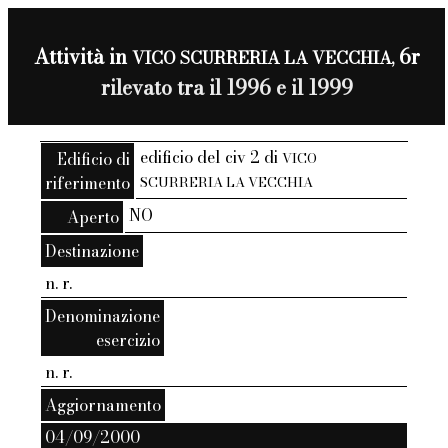
Attività in
6r
VICO SCURRERIA LA VECCHIA,
rilevato tra il 1996 e il 1999
edificio del civ 2 di
Edificio di
VICO
riferimento
SCURRERIA LA VECCHIA
NO
Aperto
Destinazione
n. r.
Denominazione
esercizio
n. r.
Aggiornamento
04/09/2000