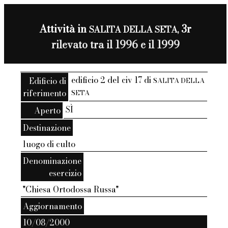
Attività in
3r
SALITA DELLA SETA,
rilevato tra il 1996 e il 1999
edificio 2 del civ 17 di
Edificio di
SALITA DELLA
riferimento
SETA
SÌ
Aperto
Destinazione
luogo di culto
Denominazione
esercizio
"Chiesa Ortodossa Russa"
Aggiornamento
10/08/2000