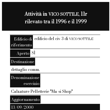
Attività in
11r
VICO SOTTILE,
rilevato tra il 1996 e il 1999
edificio del civ 3 di
Edificio di
VICO SOTTILE
riferimento
SÌ
Aperto
Destinazione
dettaglio comm.
Denominazione
esercizio
Calzature Pelletterie "Ma-si Shop"
Aggiornamento
13/09/2000