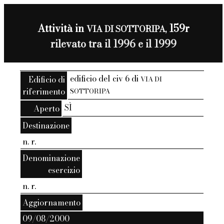
Attività in
159r
VIA DI SOTTORIPA,
rilevato tra il 1996 e il 1999
edificio del civ 6 di
Edificio di
VIA DI
riferimento
SOTTORIPA
SÌ
Aperto
Destinazione
n. r.
Denominazione
esercizio
n. r.
Aggiornamento
09/08/2000