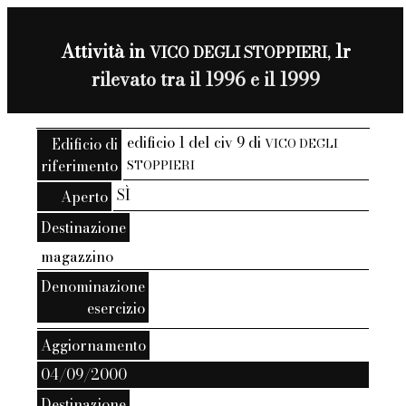
Attività in
1r
VICO DEGLI STOPPIERI,
rilevato tra il 1996 e il 1999
edificio 1 del civ 9 di
Edificio di
VICO DEGLI
riferimento
STOPPIERI
SÌ
Aperto
Destinazione
magazzino
Denominazione
esercizio
Aggiornamento
04/09/2000
Destinazione