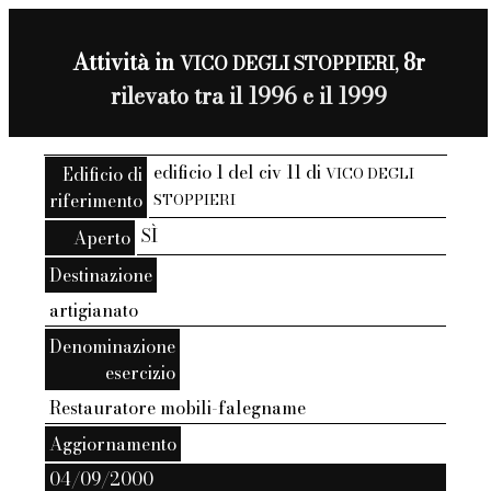
Attività in
8r
VICO DEGLI STOPPIERI,
rilevato tra il 1996 e il 1999
edificio 1 del civ 11 di
Edificio di
VICO DEGLI
riferimento
STOPPIERI
SÌ
Aperto
Destinazione
artigianato
Denominazione
esercizio
Restauratore mobili-falegname
Aggiornamento
04/09/2000