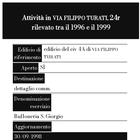
Attività in
24r
VIA FILIPPO TURATI,
rilevato tra il 1996 e il 1999
edificio del civ 4A di
Edificio di
VIA FILIPPO
riferimento
TURATI
SÌ
Aperto
Destinazione
dettaglio comm.
Denominazione
esercizio
Bulloneria S. Giorgio
Aggiornamento
30/09/1998