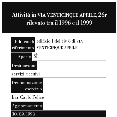
Attività in
26r
VIA VENTICINQUE APRILE,
rilevato tra il 1996 e il 1999
edificio 1 del civ 8 di
Edificio di
VIA
riferimento
VENTICINQUE APRILE
SÌ
Aperto
Destinazione
servizi ricettivi
Denominazione
esercizio
bar Carlo Felice
Aggiornamento
30/09/1998