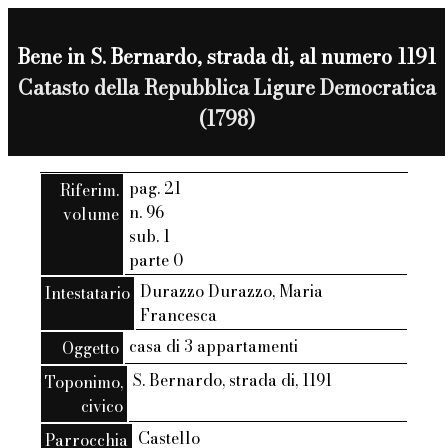
Bene in S. Bernardo, strada di, al numero 1191
Catasto della Repubblica Ligure Democratica
(1798)
pag. 21
Riferim.
n. 96
volume
sub. 1
parte 0
Durazzo Durazzo, Maria
Intestatario
Francesca
casa di 3 appartamenti
Oggetto
S. Bernardo, strada di, 1191
Toponimo,
civico
Castello
Parrocchia