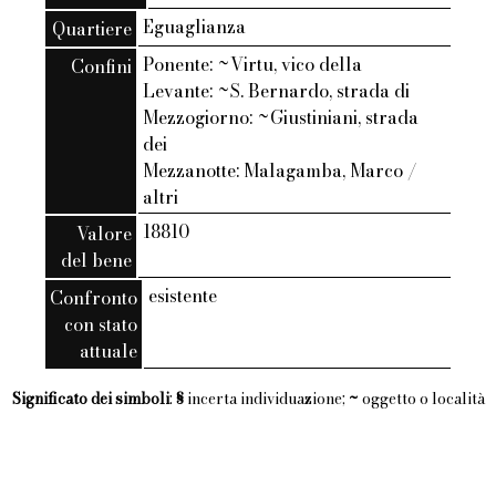
Eguaglianza
Quartiere
Ponente: ~Virtu, vico della
Confini
Levante: ~S. Bernardo, strada di
Mezzogiorno: ~Giustiniani, strada
dei
Mezzanotte: Malagamba, Marco /
altri
18810
Valore
del bene
esistente
Confronto
con stato
attuale
Significato dei simboli
:
§
incerta individuazione;
~
oggetto o località