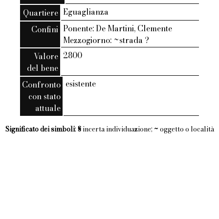
Eguaglianza
Quartiere
Ponente: De Martini, Clemente
Confini
Mezzogiorno: ~strada ?
2800
Valore
del bene
esistente
Confronto
con stato
attuale
Significato dei simboli
:
§
incerta individuazione;
~
oggetto o località