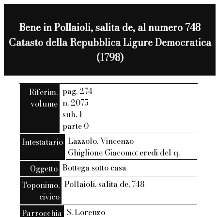
Bene in Pollaioli, salita de, al numero 748
Catasto della Repubblica Ligure Democratica
(1798)
pag. 274
Riferim.
n. 2075
volume
sub. 1
parte 0
Lazzolo, Vincenzo
Intestatario
Ghiglione Giacomo; eredi del q.
Bottega sotto casa
Oggetto
Pollaioli, salita de, 748
Toponimo,
civico
S. Lorenzo
Parrocchia