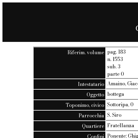
pag. 183
Riferim. volume
n. 1553
sub. 3
parte 0
Amaino, Giac
Intestatario
bottega
Oggetto
Sottoripa, 0
Toponimo, civico
S. Siro
Parrocchia
Fratellanza
Quartiere
Ponente: Ghig
Confini