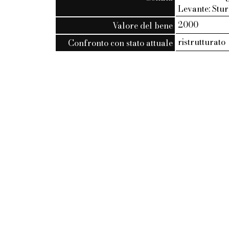
Levante: Stur
2000
Valore del bene
ristrutturato
Confronto con stato attuale