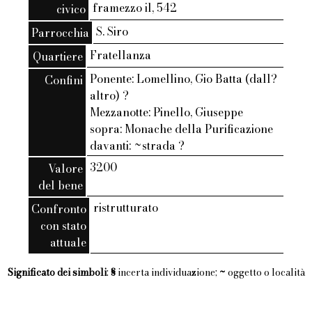
framezzo il, 542
civico
S. Siro
Parrocchia
Fratellanza
Quartiere
Ponente: Lomellino, Gio Batta (dall?
Confini
altro) ?
Mezzanotte: Pinello, Giuseppe
sopra: Monache della Purificazione
davanti: ~strada ?
3200
Valore
del bene
ristrutturato
Confronto
con stato
attuale
Significato dei simboli
:
§
incerta individuazione;
~
oggetto o località