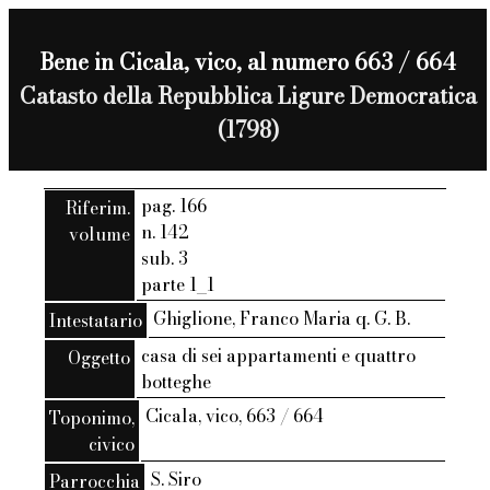
Bene in Cicala, vico, al numero 663 / 664
Catasto della Repubblica Ligure Democratica
(1798)
pag. 166
Riferim.
n. 142
volume
sub. 3
parte 1_1
Ghiglione, Franco Maria q. G. B.
Intestatario
casa di sei appartamenti e quattro
Oggetto
botteghe
Cicala, vico, 663 / 664
Toponimo,
civico
S. Siro
Parrocchia