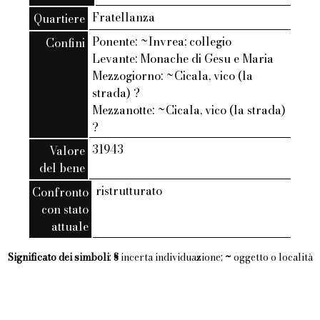
Fratellanza
Quartiere
Ponente: ~Invrea; collegio
Confini
Levante: Monache di Gesu e Maria
Mezzogiorno: ~Cicala, vico (la
strada) ?
Mezzanotte: ~Cicala, vico (la strada)
?
31943
Valore
del bene
ristrutturato
Confronto
con stato
attuale
Significato dei simboli
:
§
incerta individuazione;
~
oggetto o località