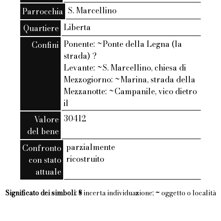
S. Marcellino
Parrocchia
Liberta
Quartiere
Ponente: ~Ponte della Legna (la
Confini
strada) ?
Levante: ~S. Marcellino, chiesa di
Mezzogiorno: ~Marina, strada della
Mezzanotte: ~Campanile, vico dietro
il
30412
Valore
del bene
parzialmente
Confronto
ricostruito
con stato
attuale
Significato dei simboli
:
§
incerta individuazione;
~
oggetto o località