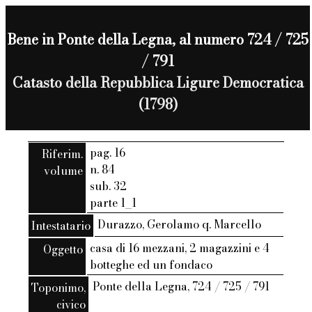
Bene in Ponte della Legna, al numero 724 / 725
/ 791
Catasto della Repubblica Ligure Democratica
(1798)
pag. 16
Riferim.
n. 84
volume
sub. 32
parte 1_1
Durazzo, Gerolamo q. Marcello
Intestatario
casa di 16 mezzani, 2 magazzini e 4
Oggetto
botteghe ed un fondaco
Ponte della Legna, 724 / 725 / 791
Toponimo,
civico