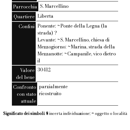
S. Marcellino
Parrocchia
Liberta
Quartiere
Ponente: ~Ponte della Legna (la
Confini
strada) ?
Levante: ~S. Marcellino, chiesa di
Mezzogiorno: ~Marina, strada della
Mezzanotte: ~Campanile, vico dietro
il
30412
Valore
del bene
parzialmente
Confronto
ricostruito
con stato
attuale
Significato dei simboli
:
§
incerta individuazione;
~
oggetto o località