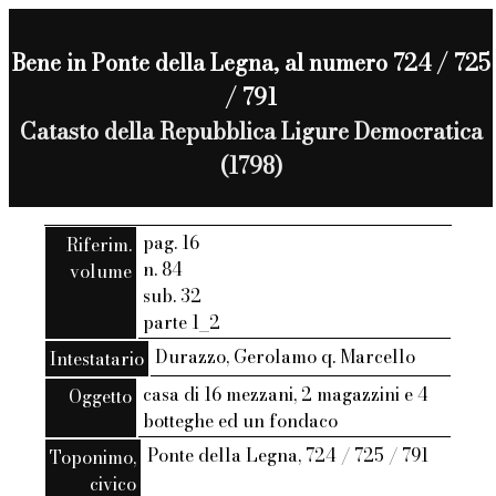
Bene in Ponte della Legna, al numero 724 / 725
/ 791
Catasto della Repubblica Ligure Democratica
(1798)
pag. 16
Riferim.
n. 84
volume
sub. 32
parte 1_2
Durazzo, Gerolamo q. Marcello
Intestatario
casa di 16 mezzani, 2 magazzini e 4
Oggetto
botteghe ed un fondaco
Ponte della Legna, 724 / 725 / 791
Toponimo,
civico