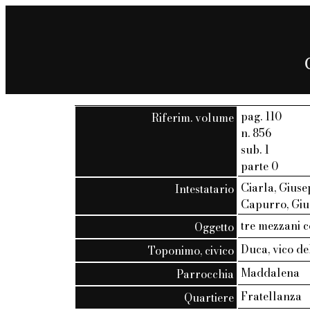
pag. 110
Riferim. volume
n. 856
sub. 1
parte 0
Ciarla, Giuse
Intestatario
Capurro, Gi
tre mezzani c
Oggetto
Duca, vico de
Toponimo, civico
Maddalena
Parrocchia
Fratellanza
Quartiere