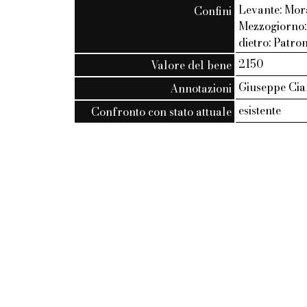
Levante: Mor
Confini
Mezzogiorno:
dietro: Patro
2150
Valore del bene
Giuseppe Cia
Annotazioni
esistente
Confronto con stato attuale