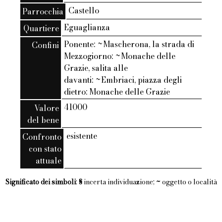
Castello
Parrocchia
Eguaglianza
Quartiere
Ponente: ~Mascherona, la strada di
Confini
Mezzogiorno: ~Monache delle
Grazie, salita alle
davanti: ~Embriaci, piazza degli
dietro: Monache delle Grazie
41000
Valore
del bene
esistente
Confronto
con stato
attuale
Significato dei simboli
:
§
incerta individuazione;
~
oggetto o località