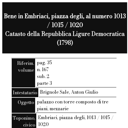
Bene in Embriaci, piazza degli, al numero 1013
/ 1015 / 1020
Catasto della Repubblica Ligure Democratica
(1798)
pag. 35
Riferim.
n. 167
volume
sub. 2
parte 3
Brignole Sale, Anton Giulio
Intestatario
palazzo con torre composto di tre
Oggetto
piani, mezzarie
Embriaci, piazza degli, 1013 / 1015 /
Toponimo,
1020
civico