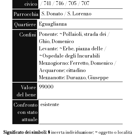
/ 741 / 746 / 705 / 707
civico
S. Donato / S. Lorenzo
Parrocchia
Eguaglianza
Quartiere
Ponente: ~Pollaioli, strada dei /
Confini
Ghio, Domenico
Levante: ~Erbe, piazza delle /
~Ospedale degli Incurabili
Mezzogiorno: Ferretto, Domenico /
Acquarone; cittadino
Mezzanotte: Durazzo, Giuseppe
99000
Valore
del bene
esistente
Confronto
con stato
attuale
Significato dei simboli
:
§
incerta individuazione;
~
oggetto o località