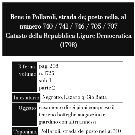
Bene in Pollaroli, strada de; posto nella, al
numero 740 / 741 / 746 / 705 / 707
Catasto della Repubblica Ligure Democratica
(1798)
pag. 208
Riferim.
n. 1725
volume
sub. 1
parte 2
Negrotto, Lazaro q. Gio Batta
Intestatario
casamento di sei piani compreso il
Oggetto
terreno botteghe magazzino e
giardino con altri annessi
Pollaroli, strada de; posto nella, 740
Toponimo,