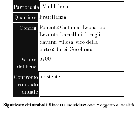
Maddalena
Parrocchia
Fratellanza
Quartiere
Ponente: Cattaneo, Leonardo
Confini
Levante: Lomellini; famiglia
davanti: ~Rosa, vico della
dietro: Balbi, Gerolamo
5700
Valore
del bene
esistente
Confronto
con stato
attuale
Significato dei simboli
:
§
incerta individuazione;
~
oggetto o località