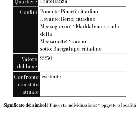
Fratellanza
Quartiere
Ponente: Pinceti; cittadino
Confini
Levante: Berio; cittadino
Mezzogiorno: ~Maddalena, strada
della
Mezzanotte: ~vacuo
sotto: Bacigalupo; cittadino
2250
Valore
del bene
esistente
Confronto
con stato
attuale
Significato dei simboli
:
§
incerta individuazione;
~
oggetto o località