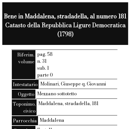
Bene in Maddalena, stradadella, al numero 181
Catasto della Repubblica Ligure Democratica
(1798)
pag. 58
Riferim.
n. 31
volume
sub. 1
parte 0
Molinari, Giuseppe q. Giovanni
Intestatario
Mezzano sottotetto
Oggetto
Maddalena, stradadella, 181
Toponimo,
civico
Maddalena
Parrocchia