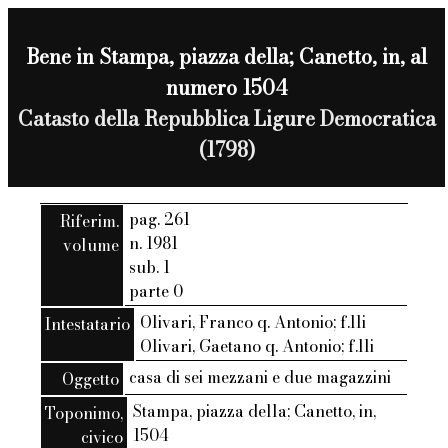
Bene in Stampa, piazza della; Canetto, in, al
numero 1504
Catasto della Repubblica Ligure Democratica
(1798)
pag. 261
Riferim.
n. 1981
volume
sub. 1
parte 0
Olivari, Franco q. Antonio; f.lli
Intestatario
Olivari, Gaetano q. Antonio; f.lli
casa di sei mezzani e due magazzini
Oggetto
Stampa, piazza della; Canetto, in,
Toponimo,
1504
civico