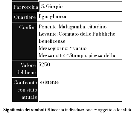
S. Giorgio
Parrocchia
Eguaglianza
Quartiere
Ponente: Malagamba; cittadino
Confini
Levante: Comitato delle Pubbliche
Beneficenze
Mezzogiorno: ~vacuo
Mezzanotte: ~Stampa, piazza della
5250
Valore
del bene
esistente
Confronto
con stato
attuale
Significato dei simboli
:
§
incerta individuazione;
~
oggetto o località