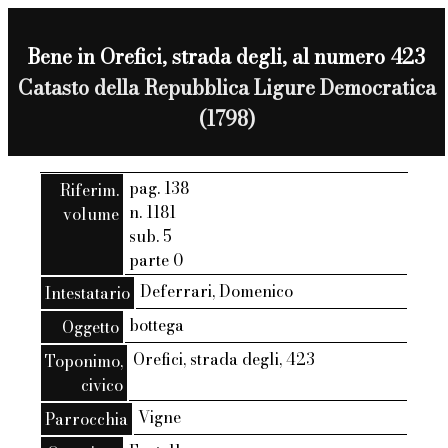
Bene in Orefici, strada degli, al numero 423
Catasto della Repubblica Ligure Democratica
(1798)
pag. 138
Riferim.
n. 1181
volume
sub. 5
parte 0
Deferrari, Domenico
Intestatario
bottega
Oggetto
Orefici, strada degli, 423
Toponimo,
civico
Vigne
Parrocchia