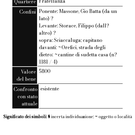
Fratellanza
Quartiere
Ponente: Massone, Gio Batta (da un
Confini
lato) ?
Levante: Storace, Filippo (dall?
altro) ?
sopra: Sciaccaluga; capitano
davanti: ~Orefici, strada degli
dietro: ~cantine di sudetta casa (n?
1181 / 4)
5800
Valore
del bene
esistente
Confronto
con stato
attuale
Significato dei simboli
:
§
incerta individuazione;
~
oggetto o località