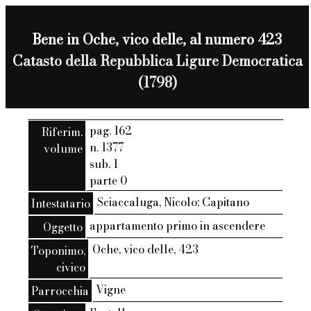
Bene in Oche, vico delle, al numero 423
Catasto della Repubblica Ligure Democratica
(1798)
pag. 162
Riferim.
n. 1377
volume
sub. 1
parte 0
Sciaccaluga, Nicolo; Capitano
Intestatario
appartamento primo in ascendere
Oggetto
Oche, vico delle, 423
Toponimo,
civico
Vigne
Parrocchia