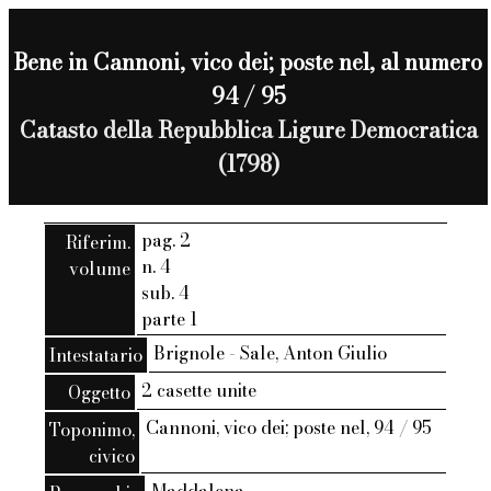
Bene in Cannoni, vico dei; poste nel, al numero
94 / 95
Catasto della Repubblica Ligure Democratica
(1798)
pag. 2
Riferim.
n. 4
volume
sub. 4
parte 1
Brignole - Sale, Anton Giulio
Intestatario
2 casette unite
Oggetto
Cannoni, vico dei; poste nel, 94 / 95
Toponimo,
civico