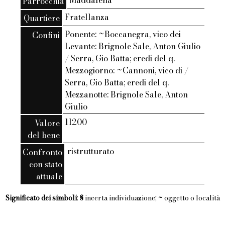
Maddalena
Parrocchia
Fratellanza
Quartiere
Ponente: ~Boccanegra, vico dei
Confini
Levante: Brignole Sale, Anton Giulio
/ Serra, Gio Batta; eredi del q.
Mezzogiorno: ~Cannoni, vico di /
Serra, Gio Batta; eredi del q.
Mezzanotte: Brignole Sale, Anton
Giulio
11200
Valore
del bene
ristrutturato
Confronto
con stato
attuale
Significato dei simboli
:
§
incerta individuazione;
~
oggetto o località