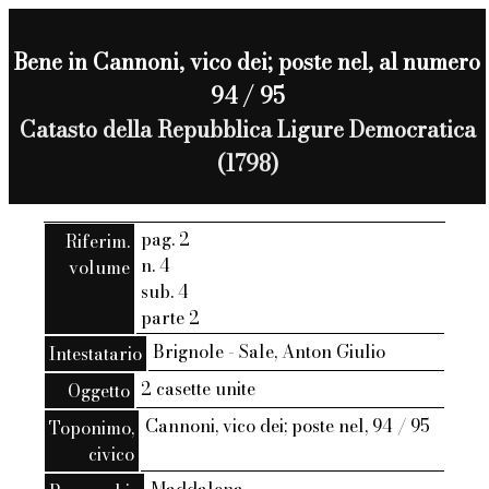
Bene in Cannoni, vico dei; poste nel, al numero
94 / 95
Catasto della Repubblica Ligure Democratica
(1798)
pag. 2
Riferim.
n. 4
volume
sub. 4
parte 2
Brignole - Sale, Anton Giulio
Intestatario
2 casette unite
Oggetto
Cannoni, vico dei; poste nel, 94 / 95
Toponimo,
civico