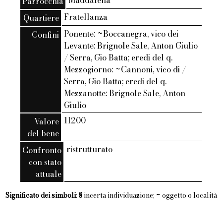
Maddalena
Parrocchia
Fratellanza
Quartiere
Ponente: ~Boccanegra, vico dei
Confini
Levante: Brignole Sale, Anton Giulio
/ Serra, Gio Batta; eredi del q.
Mezzogiorno: ~Cannoni, vico di /
Serra, Gio Batta; eredi del q.
Mezzanotte: Brignole Sale, Anton
Giulio
11200
Valore
del bene
ristrutturato
Confronto
con stato
attuale
Significato dei simboli
:
§
incerta individuazione;
~
oggetto o località