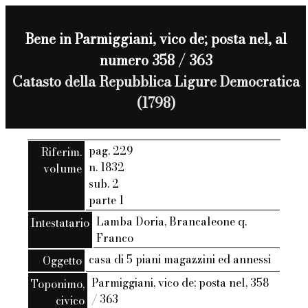
Bene in Parmiggiani, vico de; posta nel, al
numero 358 / 363
Catasto della Repubblica Ligure Democratica
(1798)
pag. 229
Riferim.
n. 1832
volume
sub. 2
parte 1
Lamba Doria, Brancaleone q.
Intestatario
Franco
casa di 5 piani magazzini ed annessi
Oggetto
Parmiggiani, vico de; posta nel, 358
Toponimo,
/ 363
civico