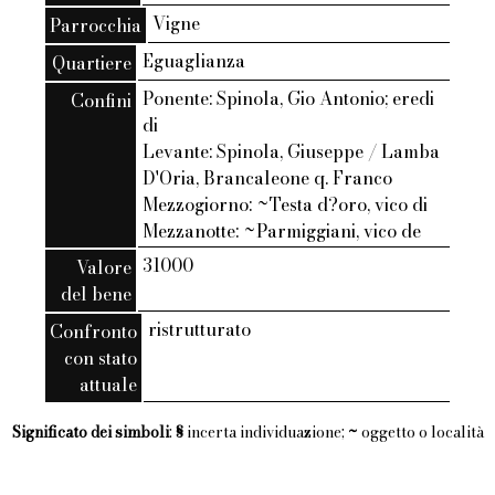
Vigne
Parrocchia
Eguaglianza
Quartiere
Ponente: Spinola, Gio Antonio; eredi
Confini
di
Levante: Spinola, Giuseppe / Lamba
D'Oria, Brancaleone q. Franco
Mezzogiorno: ~Testa d?oro, vico di
Mezzanotte: ~Parmiggiani, vico de
31000
Valore
del bene
ristrutturato
Confronto
con stato
attuale
Significato dei simboli
:
§
incerta individuazione;
~
oggetto o località