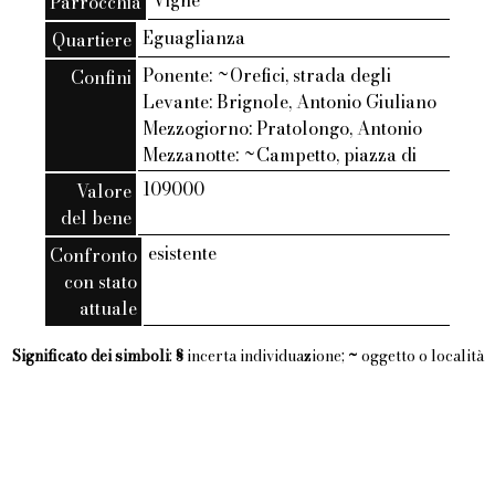
Vigne
Parrocchia
Eguaglianza
Quartiere
Ponente: ~Orefici, strada degli
Confini
Levante: Brignole, Antonio Giuliano
Mezzogiorno: Pratolongo, Antonio
Mezzanotte: ~Campetto, piazza di
109000
Valore
del bene
esistente
Confronto
con stato
attuale
Significato dei simboli
:
§
incerta individuazione;
~
oggetto o località