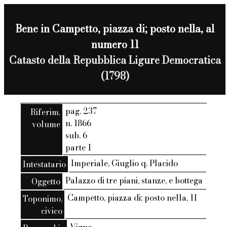
Bene in Campetto, piazza di; posto nella, al
numero 11
Catasto della Repubblica Ligure Democratica
(1798)
pag. 237
Riferim.
n. 1866
volume
sub. 6
parte 1
Imperiale, Giuglio q. Placido
Intestatario
Palazzo di tre piani, stanze, e bottega
Oggetto
Campetto, piazza di; posto nella, 11
Toponimo,
civico