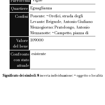
Vigne
Parrocchia
Eguaglianza
Quartiere
Ponente: ~Orefici, strada degli
Confini
Levante: Brignole, Antonio Giuliano
Mezzogiorno: Pratolongo, Antonio
Mezzanotte: ~Campetto, piazza di
109000
Valore
del bene
esistente
Confronto
con stato
attuale
Significato dei simboli
:
§
incerta individuazione;
~
oggetto o località