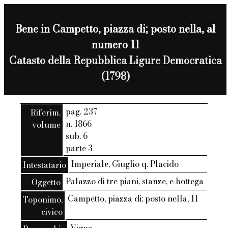
Bene in Campetto, piazza di; posto nella, al
numero 11
Catasto della Repubblica Ligure Democratica
(1798)
pag. 237
Riferim.
n. 1866
volume
sub. 6
parte 3
Imperiale, Giuglio q. Placido
Intestatario
Palazzo di tre piani, stanze, e bottega
Oggetto
Campetto, piazza di; posto nella, 11
Toponimo,
civico