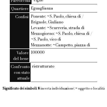
Vigne
Parrocchia
Eguaglianza
Quartiere
Ponente: ~S. Paolo, chiesa di /
Confini
Brignole, Giuliano
Levante: ~Scurreria, strada di
Mezzogiorno: ~S. Paolo, chiesa di /
~S. Paolo, vico di
Mezzanotte: ~Campetto, piazza di
100000
Valore
del bene
ristrutturato
Confronto
con stato
attuale
Significato dei simboli
:
§
incerta individuazione;
~
oggetto o località