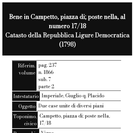
Bene in Campetto, piazza di; poste nella, al
numero 17/18
Catasto della Repubblica Ligure Democratica
(1798)
pag. 237
Riferim.
n. 1866
volume
sub. 7
parte 2
Imperiale, Giuglio q. Placido
Intestatario
Due case unite di diversi piani
Oggetto
Campetto, piazza di; poste nella,
Toponimo,
17/18
civico