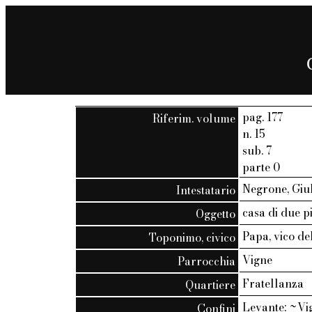
pag. 177
Riferim. volume
n. 15
sub. 7
parte 0
Negrone, Giu
Intestatario
casa di due pi
Oggetto
Papa, vico de
Toponimo, civico
Vigne
Parrocchia
Fratellanza
Quartiere
Levante: ~Vig
Confini