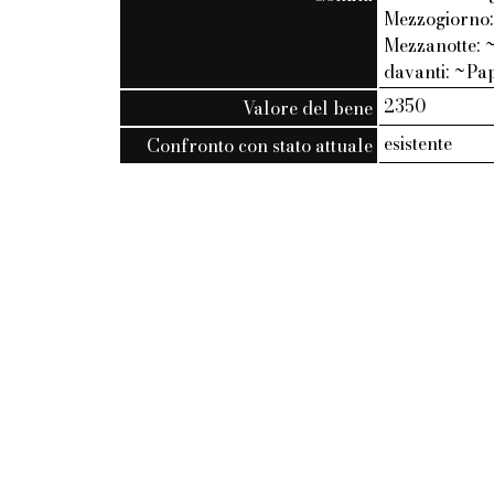
Mezzogiorno: 
Mezzanotte: ~
davanti: ~Pap
2350
Valore del bene
esistente
Confronto con stato attuale