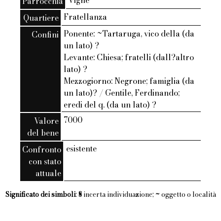
Vigne
Parrocchia
Fratellanza
Quartiere
Ponente: ~Tartaruga, vico della (da
Confini
un lato) ?
Levante: Chiesa; fratelli (dall?altro
lato) ?
Mezzogiorno: Negrone; famiglia (da
un lato)? / Gentile, Ferdinando;
eredi del q. (da un lato) ?
7000
Valore
del bene
esistente
Confronto
con stato
attuale
Significato dei simboli
:
§
incerta individuazione;
~
oggetto o località