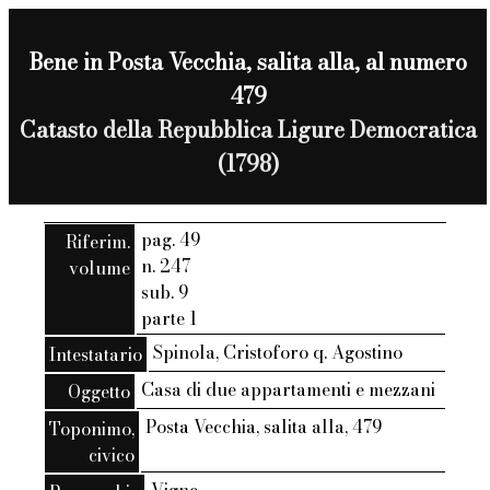
Bene in Posta Vecchia, salita alla, al numero
479
Catasto della Repubblica Ligure Democratica
(1798)
pag. 49
Riferim.
n. 247
volume
sub. 9
parte 1
Spinola, Cristoforo q. Agostino
Intestatario
Casa di due appartamenti e mezzani
Oggetto
Posta Vecchia, salita alla, 479
Toponimo,
civico