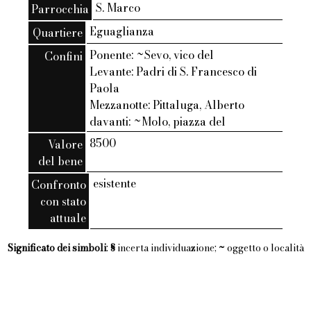
S. Marco
Parrocchia
Eguaglianza
Quartiere
Ponente: ~Sevo, vico del
Confini
Levante: Padri di S. Francesco di
Paola
Mezzanotte: Pittaluga, Alberto
davanti: ~Molo, piazza del
8500
Valore
del bene
esistente
Confronto
con stato
attuale
Significato dei simboli
:
§
incerta individuazione;
~
oggetto o località