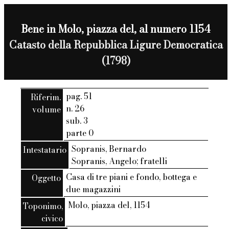
Bene in Molo, piazza del, al numero 1154
Catasto della Repubblica Ligure Democratica
(1798)
pag. 51
Riferim.
n. 26
volume
sub. 3
parte 0
Sopranis, Bernardo
Intestatario
Sopranis, Angelo; fratelli
Casa di tre piani e fondo, bottega e
Oggetto
due magazzini
Molo, piazza del, 1154
Toponimo,
civico